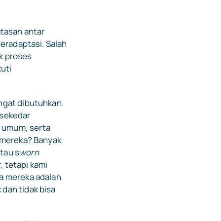
atasan antar
eradaptasi. Salah
k proses
uti
ngat dibutuhkan.
 sekedar
 umum, serta
i mereka? Banyak
tau s
worn
 tetapi kami
a mereka adalah
dan tidak bisa