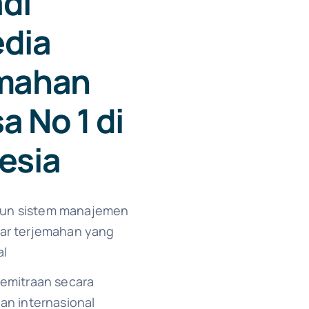
di
dia
emahan
a No 1 di
esia
n sistem manajemen
ar terjemahan yang
al
kemitraan secara
dan internasional