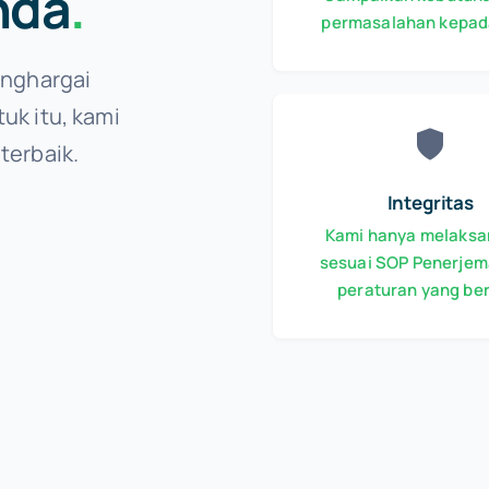
nda
.
permasalahan kepad
enghargai
uk itu, kami
terbaik.
Integritas
Kami hanya melaks
sesuai SOP Penerjem
peraturan yang be