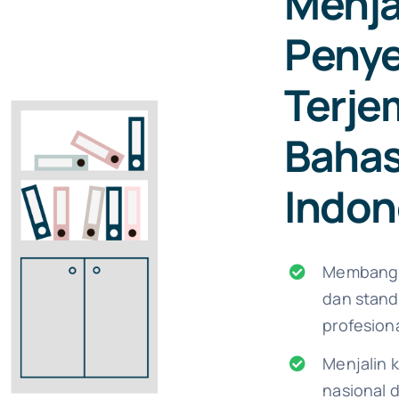
Menja
Penye
Terj
Bahas
Indon
Membangu
dan stand
profesion
Menjalin 
nasional 