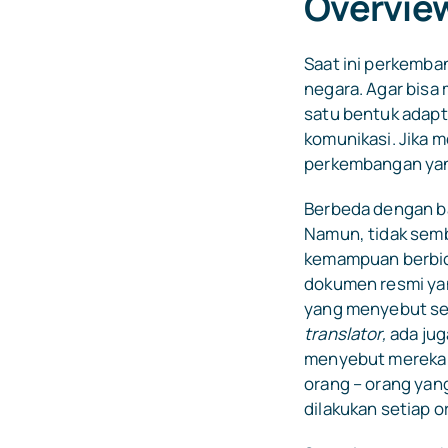
Overvie
Saat ini perkemba
negara. Agar bisa 
satu bentuk adapt
komunikasi. Jika 
perkembangan yang
Berbeda dengan ba
Namun, tidak semb
kemampuan berbic
dokumen resmi yan
yang menyebut seb
translator,
ada ju
menyebut mereka s
orang – orang yan
dilakukan setiap o