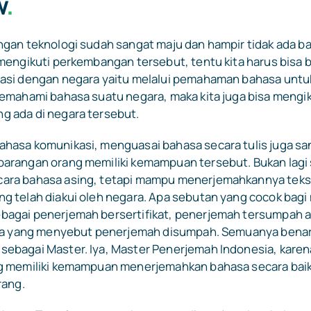
w
.
ngan teknologi sudah sangat maju dan hampir tidak ada b
mengikuti perkembangan tersebut, tentu kita harus bisa b
asi dengan negara yaitu melalui pemahaman bahasa untu
memahami bahasa suatu negara, maka kita juga bisa mengik
 ada di negara tersebut.
hasa komunikasi, menguasai bahasa secara tulis juga sa
arangan orang memiliki kemampuan tersebut. Bukan lagi
ara bahasa asing, tetapi mampu menerjemahkannya teks
g telah diakui oleh negara. Apa sebutan yang cocok bag
agai penerjemah bersertifikat, penerjemah tersumpah a
ga yang menyebut penerjemah disumpah. Semuanya benar,
ebagai Master. Iya, Master Penerjemah Indonesia, karen
g memiliki kemampuan menerjemahkan bahasa secara baik 
rang.