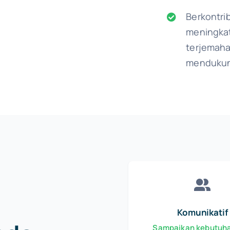
Berkontri
meningkat
terjemaha
mendukun
Komunikatif
Sampaikan kebutuh