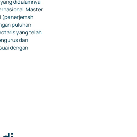
 yang didalamnya
ernasional. Master
i (penerjemah
engan puluhan
otaris yang telah
mengurus dan
esuai dengan