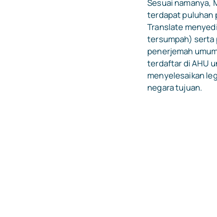
Sesuai namanya, 
terdapat puluhan 
Translate menyed
tersumpah) serta 
penerjemah umum d
terdaftar di
AHU
un
menyelesaikan leg
negara tujuan.