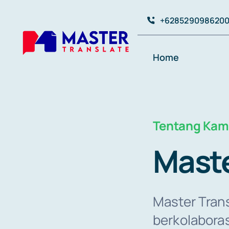
Skip
+628529098620
to
content
Home
Tentang Kam
Maste
Master Tran
berkolabora