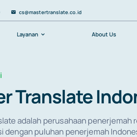
0
cs@mastertranslate.co.id
Layanan
About Us
i
r Translate Indo
slate adalah perusahaan penerjemah 
si dengan puluhan penerjemah Indones