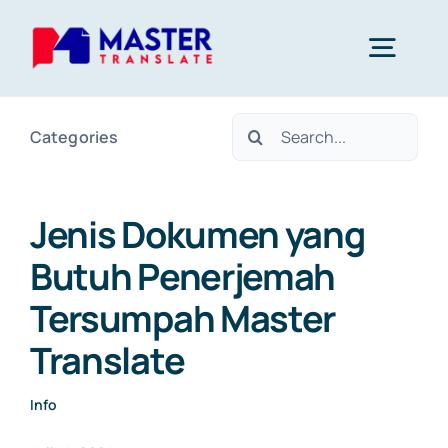
Skip
to
Togg
content
Navig
Search
Categories
Home
for:
Layanan
Jenis Dokumen yang
Butuh Penerjemah
About Us
Tersumpah Master
Translate
Blog
Info
Kontak