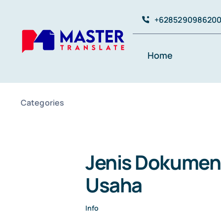
Skip
+628529098620
to
content
Home
Categories
Jenis Dokumen 
Usaha
Info