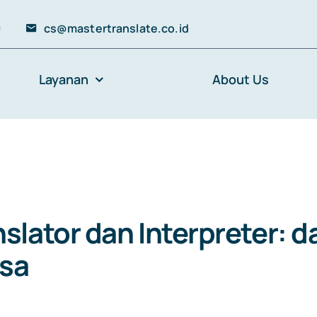
0
cs@mastertranslate.co.id
Layanan
About Us
lator dan Interpreter: d
asa