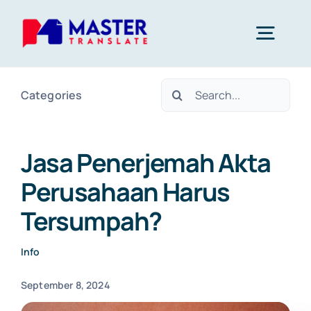
Skip
to
Togg
content
Navig
Search
Categories
Home
for:
Layanan
Jasa Penerjemah Akta
Perusahaan Harus
About Us
Tersumpah?
Blog
Info
September 8, 2024
Kontak