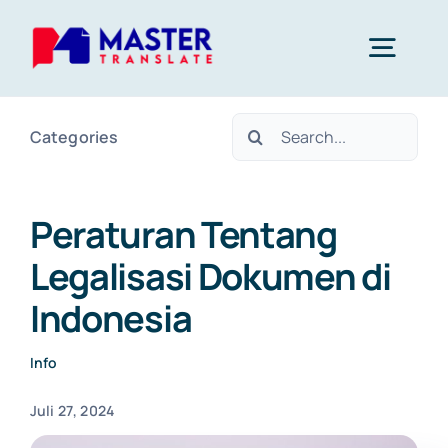
Skip
to
Togg
content
Navig
Search
Categories
Home
for:
Layanan
Peraturan Tentang
Legalisasi Dokumen di
About Us
Indonesia
Blog
Info
Juli 27, 2024
Kontak