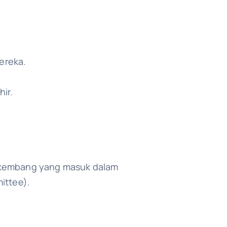
ereka.
hir.
erkembang yang masuk dalam
ittee).