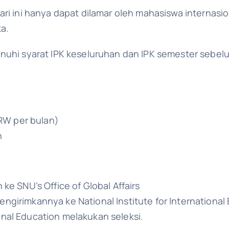
ri ini hanya dapat dilamar oleh mahasiswa internasio
ka.
nuhi syarat IPK keseluruhan dan IPK semester sebelum
RW per bulan)
n
e SNU’s Office of Global Affairs
mengirimkannya ke National Institute for International
ional Education melakukan seleksi.