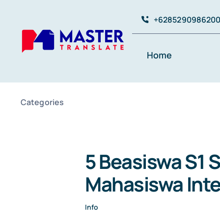
Skip
+628529098620
to
content
Home
Categories
5 Beasiswa S1 S
Mahasiswa Inte
Info