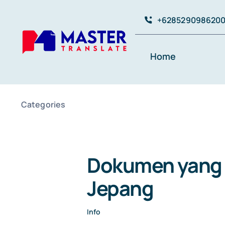
Skip
+628529098620
to
content
Home
Categories
Dokumen yang 
Jepang
Info