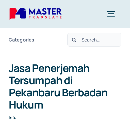
Skip
to
Togg
content
Navig
Search
Categories
Home
for:
Layanan
Jasa Penerjemah
Tersumpah di
About Us
Pekanbaru Berbadan
Hukum
Blog
Info
Kontak