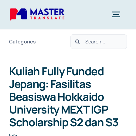
Skip
to
Togg
content
Navig
Search
Categories
Home
for:
Layanan
Kuliah Fully Funded
Jepang: Fasilitas
About Us
Beasiswa Hokkaido
University MEXT IGP
Blog
Scholarship S2 dan S3
Kontak
Info