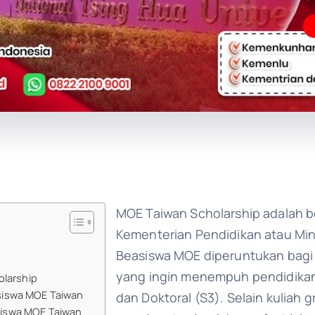
MOE Taiwan Scholarship adalah b
Kementerian Pendidikan atau Min
Beasiswa MOE diperuntukan bagi 
yang ingin menempuh pendidikan t
olarship
siswa MOE Taiwan
dan Doktoral (S3). Selain kuliah 
iswa MOE Taiwan