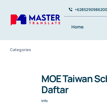
Skip
+628529098620
to
content
Home
Categories
MOE Taiwan Sch
Daftar
Info