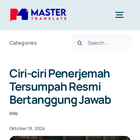
Skip
to
Togg
content
Navig
Search
Categories
Home
for:
Layanan
Ciri-ciri Penerjemah
Tersumpah Resmi
About Us
Bertanggung Jawab
Blog
Info
Oktober 19, 2024
Kontak