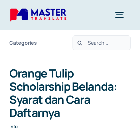
Skip
to
Togg
content
Navig
Search
Categories
Home
for:
Layanan
Orange Tulip
Scholarship Belanda:
About Us
Syarat dan Cara
Daftarnya
Blog
Info
Kontak