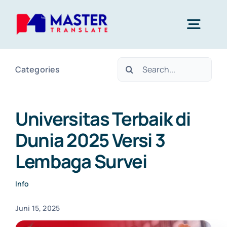
Skip
to
Togg
content
Navig
Search
Categories
Home
for:
Layanan
Universitas Terbaik di
Dunia 2025 Versi 3
About Us
Lembaga Survei
Blog
Info
Juni 15, 2025
Kontak