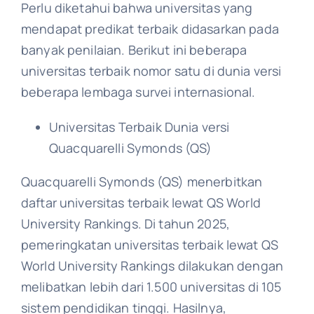
Perlu diketahui bahwa universitas yang
mendapat predikat terbaik didasarkan pada
banyak penilaian. Berikut ini beberapa
universitas terbaik nomor satu di dunia versi
beberapa lembaga survei internasional.
Universitas Terbaik Dunia versi
Quacquarelli Symonds (QS)
Quacquarelli Symonds (QS) menerbitkan
daftar universitas terbaik lewat QS World
University Rankings. Di tahun 2025,
pemeringkatan universitas terbaik lewat QS
World University Rankings dilakukan dengan
melibatkan lebih dari 1.500 universitas di 105
sistem pendidikan tinggi. Hasilnya,