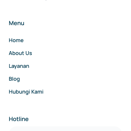
Menu
Home
About Us
Layanan
Blog
Hubungi Kami
Hotline