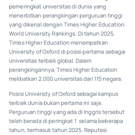
pemeringkat universitas di dunia yang
menerbitkan perangkingan perguruan tinggi
yang dikenal dengan Times Higher Education
World University Rankings. Di tahun 2025,
Times Higher Education menempatkan
University of Oxford di posisi pertama sebagai
universitas terbaik global. Dalam
perangkingannya, Times Higher Education
melibatkan 2.000 universitas dari 115 negara.
Posisi University of Oxford sebagai kampus
terbaik dunia bukan pertama ini saja.
Perguruan tinggi yang ada di Inggris tersebut
telah berada di peringkat 1 selama beberapa
tahun, termasuk tahun 2025. Reputasi