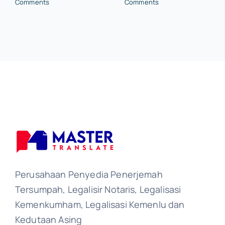
Comments
Comments
Perusahaan Penyedia Penerjemah
Tersumpah, Legalisir Notaris, Legalisasi
Kemenkumham, Legalisasi Kemenlu dan
Kedutaan Asing